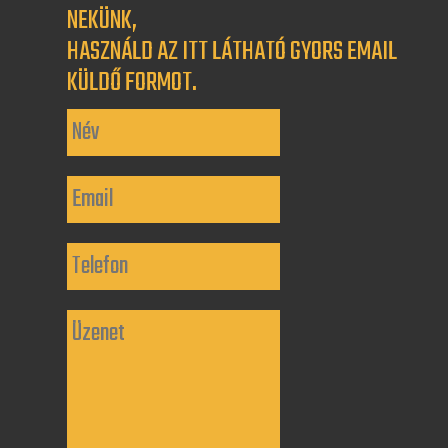
NEKÜNK,
HASZNÁLD AZ ITT LÁTHATÓ GYORS EMAIL
KÜLDŐ FORMOT.