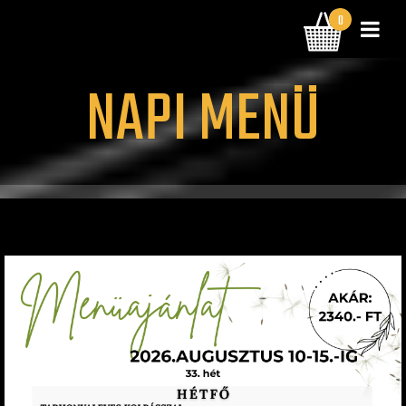
0
BELÉPÉS
TÉTEL | 0 FT
NAPI MENÜ