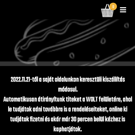
0
BELÉPÉS
TÉTEL | 0 FT
2022.11.21-től a saját oldalunkon keresztüli kiszállítás
módosul.
Automatikusan átirányítunk titeket a WOLT felületére, ahol
le tudjátok adni továbbra is a rendeléseiteket, online ki
tudjátok fizetni és akár már 30 percen belül kézhez is
kaphatjátok.