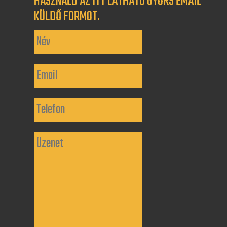
HASZNÁLD AZ ITT LÁTHATÓ GYORS EMAIL
KÜLDŐ FORMOT.